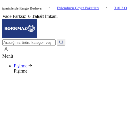
•
Evlendiren Çeyiz Paketleri
•
3 Al 2 Öde
•
lerde Kargo Bedava
Vade Farksız
6 Taksit
İmkanı
Menü
Pişirme
Pişirme