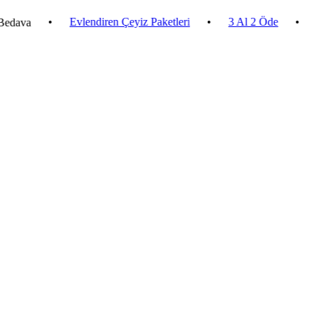
•
Evlendiren Çeyiz Paketleri
•
3 Al 2 Öde
•
2.500 ₺