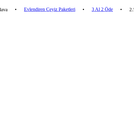
•
Evlendiren Çeyiz Paketleri
•
3 Al 2 Öde
•
2.500 ₺ v