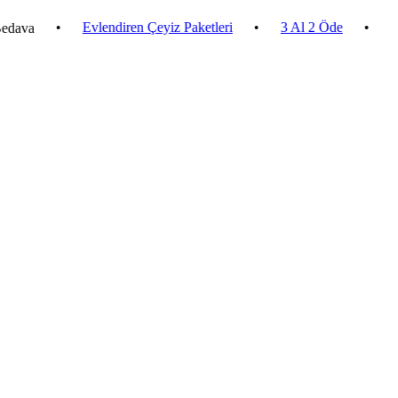
•
Evlendiren Çeyiz Paketleri
•
3 Al 2 Öde
•
2.500 ₺ 