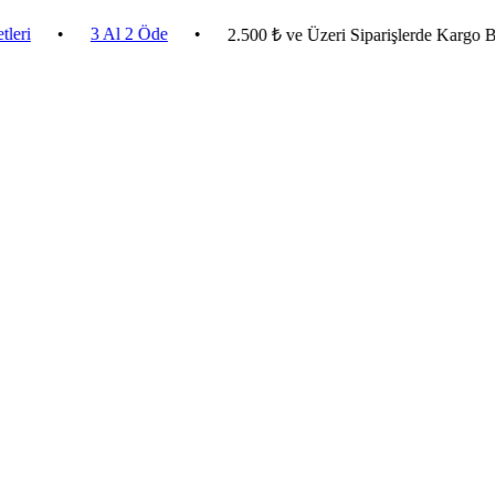
•
3 Al 2 Öde
•
2.500 ₺ ve Üzeri Siparişlerde Kargo Bedava