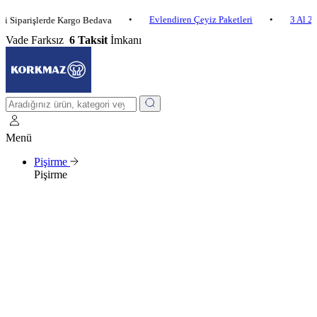
•
Evlendiren Çeyiz Paketleri
•
3 Al 2 Öde
rişlerde Kargo Bedava
Vade Farksız
6 Taksit
İmkanı
Menü
Pişirme
Pişirme