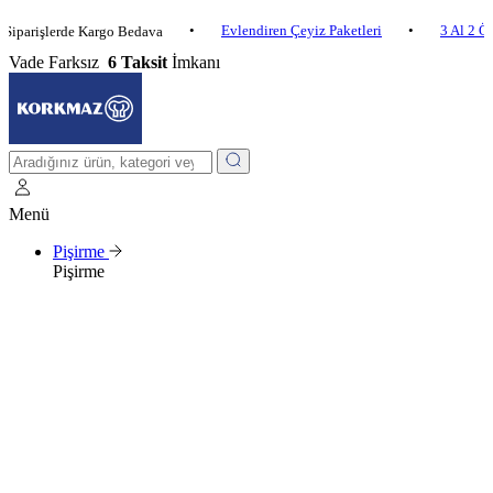
•
Evlendiren Çeyiz Paketleri
•
3 Al 2 Öde
•
şlerde Kargo Bedava
Vade Farksız
6 Taksit
İmkanı
Menü
Pişirme
Pişirme