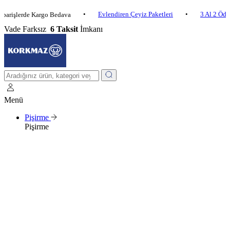
•
Evlendiren Çeyiz Paketleri
•
3 Al 2 Öde
•
erde Kargo Bedava
Vade Farksız
6 Taksit
İmkanı
Menü
Pişirme
Pişirme