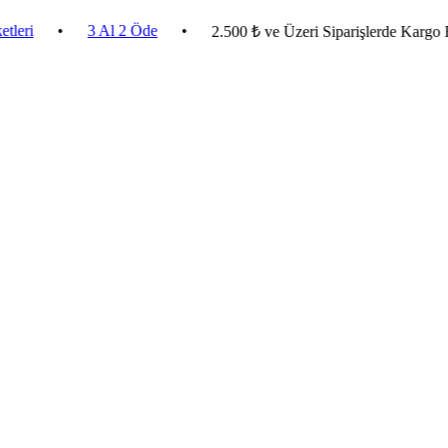
•
3 Al 2 Öde
•
2.500 ₺ ve Üzeri Siparişlerde Kargo Bedava