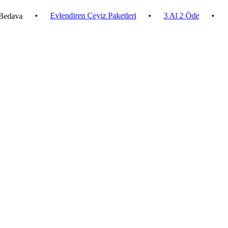
•
Evlendiren Çeyiz Paketleri
•
3 Al 2 Öde
•
2.500 ₺