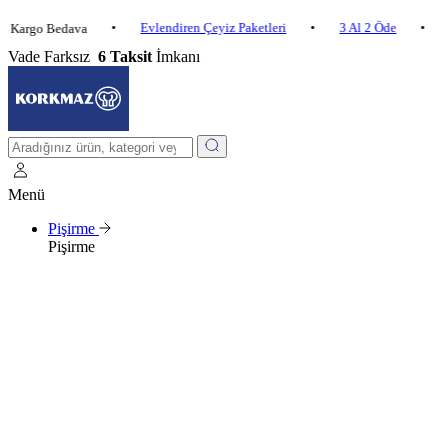
•
Evlendiren Çeyiz Paketleri
•
3 Al 2 Öde
•
o Bedava
2.500 ₺
Vade Farksız
6 Taksit
İmkanı
Menü
Pişirme
Pişirme