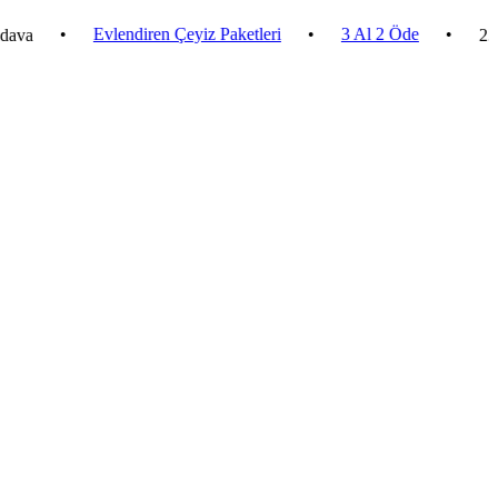
•
Evlendiren Çeyiz Paketleri
•
3 Al 2 Öde
•
2.500 ₺ v