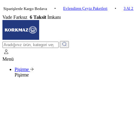
•
Evlendiren Çeyiz Paketleri
•
3 Al 2 Öde
•
işlerde Kargo Bedava
Vade Farksız
6 Taksit
İmkanı
Menü
Pişirme
Pişirme