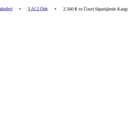
•
3 Al 2 Öde
•
2.500 ₺ ve Üzeri Siparişlerde Kargo Bedav