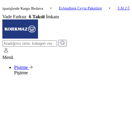
•
Evlendiren Çeyiz Paketleri
•
3 Al 2 Öde
•
şlerde Kargo Bedava
Vade Farksız
6 Taksit
İmkanı
Menü
Pişirme
Pişirme