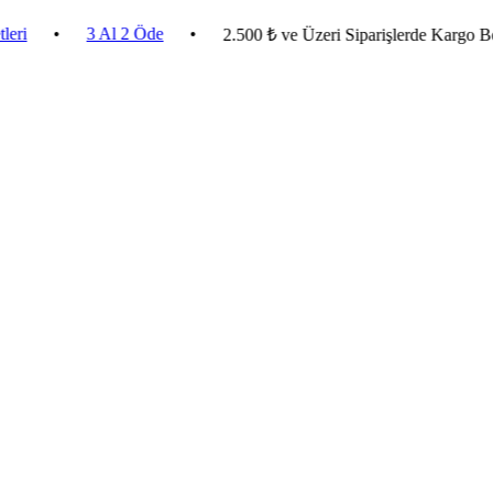
•
3 Al 2 Öde
•
2.500 ₺ ve Üzeri Siparişlerde Kargo Bedava