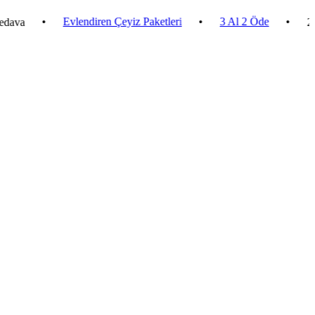
•
Evlendiren Çeyiz Paketleri
•
3 Al 2 Öde
•
2.500 ₺ 