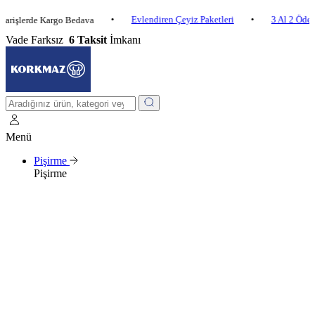
•
Evlendiren Çeyiz Paketleri
•
3 Al 2 Öde
•
rde Kargo Bedava
Vade Farksız
6 Taksit
İmkanı
Menü
Pişirme
Pişirme