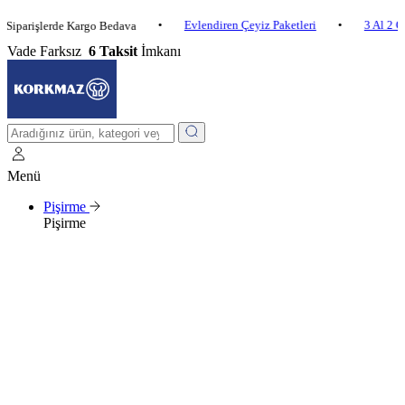
•
Evlendiren Çeyiz Paketleri
•
3 Al 2 Öde
•
işlerde Kargo Bedava
Vade Farksız
6 Taksit
İmkanı
Menü
Pişirme
Pişirme