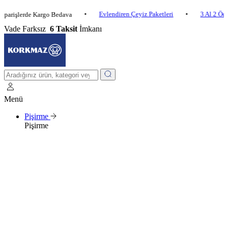
•
Evlendiren Çeyiz Paketleri
•
3 Al 2 Öde
•
lerde Kargo Bedava
Vade Farksız
6 Taksit
İmkanı
Menü
Pişirme
Pişirme