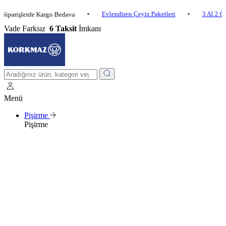
•
Evlendiren Çeyiz Paketleri
•
3 Al 2 Öde
•
şlerde Kargo Bedava
Vade Farksız
6 Taksit
İmkanı
Menü
Pişirme
Pişirme