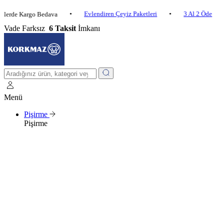
•
Evlendiren Çeyiz Paketleri
•
3 Al 2 Öde
•
 Kargo Bedava
2.
Vade Farksız
6 Taksit
İmkanı
Menü
Pişirme
Pişirme