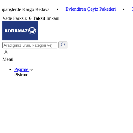
•
Evlendiren Çeyiz Paketleri
•
3 Al 2 
lerde Kargo Bedava
Vade Farksız
6 Taksit
İmkanı
Menü
Pişirme
Pişirme