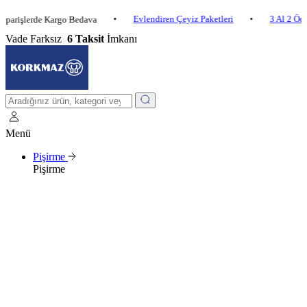
•
Evlendiren Çeyiz Paketleri
•
3 Al 2 Öde
•
lerde Kargo Bedava
Vade Farksız
6 Taksit
İmkanı
Menü
Pişirme
Pişirme