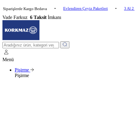
•
Evlendiren Çeyiz Paketleri
•
3 Al 2 Öde
işlerde Kargo Bedava
Vade Farksız
6 Taksit
İmkanı
Menü
Pişirme
Pişirme