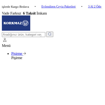
•
Evlendiren Çeyiz Paketleri
•
3 Al 2 Öde
•
rde Kargo Bedava
Vade Farksız
6 Taksit
İmkanı
Menü
Pişirme
Pişirme