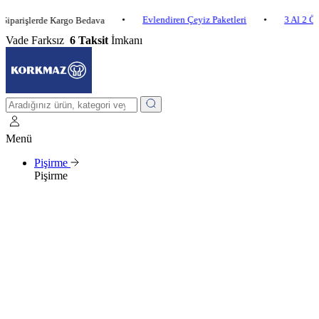
•
Evlendiren Çeyiz Paketleri
•
3 Al 2 Öde
•
şlerde Kargo Bedava
Vade Farksız
6 Taksit
İmkanı
Menü
Pişirme
Pişirme