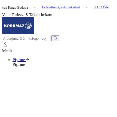
•
Evlendiren Çeyiz Paketleri
•
3 Al 2 Öde
•
Kargo Bedava
2.50
Vade Farksız
6 Taksit
İmkanı
Menü
Pişirme
Pişirme