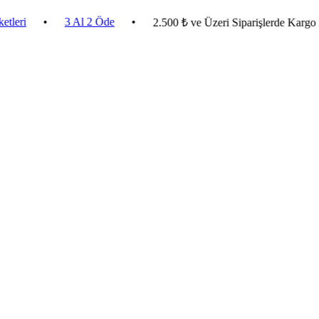
•
3 Al 2 Öde
•
2.500 ₺ ve Üzeri Siparişlerde Kargo Bedava