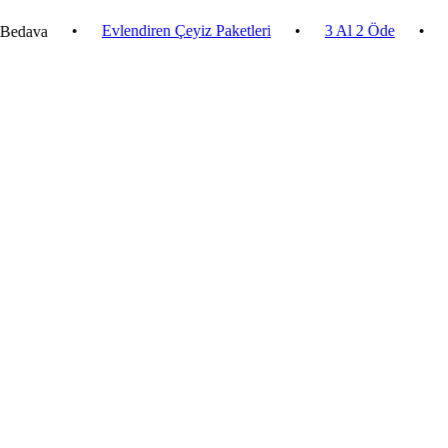
•
Evlendiren Çeyiz Paketleri
•
3 Al 2 Öde
•
2.500 ₺