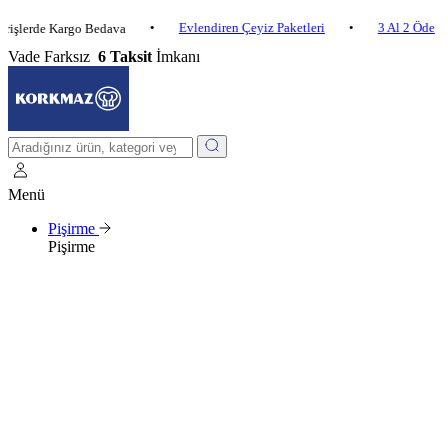
•
Evlendiren Çeyiz Paketleri
•
3 Al 2 Öde
•
de Kargo Bedava
2
Vade Farksız
6 Taksit
İmkanı
Menü
Pişirme
Pişirme