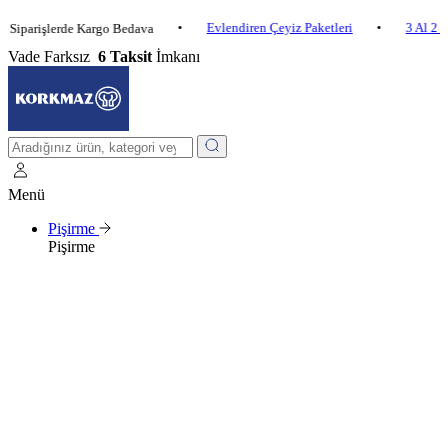
•
Evlendiren Çeyiz Paketleri
•
3 Al 2 Öde
•
işlerde Kargo Bedava
Vade Farksız
6 Taksit
İmkanı
Menü
Pişirme
Pişirme