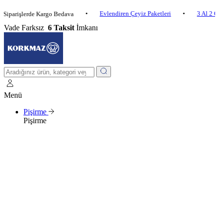
•
Evlendiren Çeyiz Paketleri
•
3 Al 2 Öde
•
işlerde Kargo Bedava
Vade Farksız
6 Taksit
İmkanı
Menü
Pişirme
Pişirme