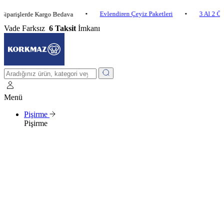
•
Evlendiren Çeyiz Paketleri
•
3 Al 2 Öde
•
şlerde Kargo Bedava
Vade Farksız
6 Taksit
İmkanı
Menü
Pişirme
Pişirme