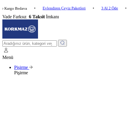
•
Evlendiren Çeyiz Paketleri
•
3 Al 2 Öde
•
go Bedava
2.500 ₺
Vade Farksız
6 Taksit
İmkanı
Menü
Pişirme
Pişirme