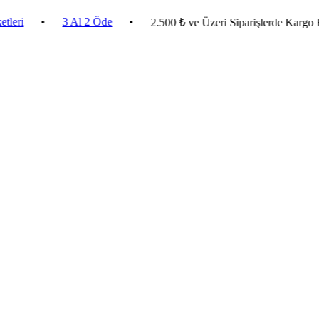
•
3 Al 2 Öde
•
2.500 ₺ ve Üzeri Siparişlerde Kargo Bedava