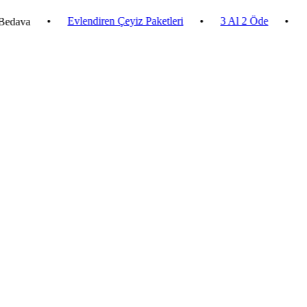
•
Evlendiren Çeyiz Paketleri
•
3 Al 2 Öde
•
2.500 ₺