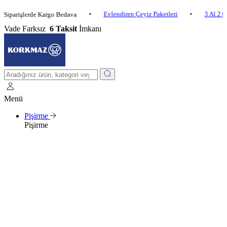
•
Evlendiren Çeyiz Paketleri
•
3 Al 2 Öde
•
işlerde Kargo Bedava
Vade Farksız
6 Taksit
İmkanı
Menü
Pişirme
Pişirme