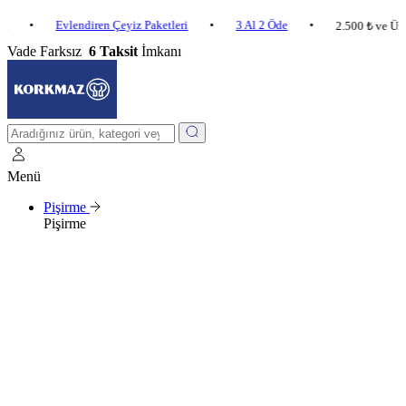
Evlendiren Çeyiz Paketleri
•
3 Al 2 Öde
•
2.500 ₺ ve Üzeri Sipa
Vade Farksız
6 Taksit
İmkanı
Menü
Pişirme
Pişirme