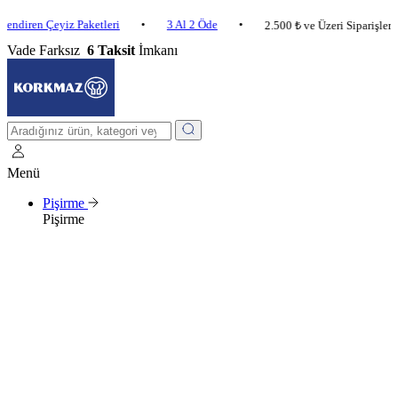
n Çeyiz Paketleri
•
3 Al 2 Öde
•
2.500 ₺ ve Üzeri Siparişlerde Karg
Vade Farksız
6 Taksit
İmkanı
Menü
Pişirme
Pişirme