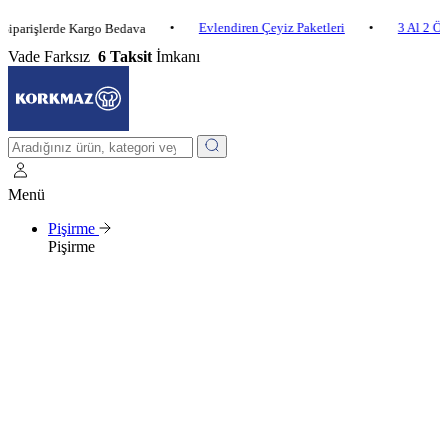
•
Evlendiren Çeyiz Paketleri
•
3 Al 2 Öde
•
şlerde Kargo Bedava
Vade Farksız
6 Taksit
İmkanı
Menü
Pişirme
Pişirme