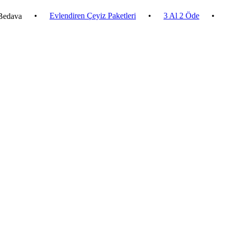
•
Evlendiren Çeyiz Paketleri
•
3 Al 2 Öde
•
2.500 ₺