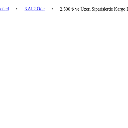
•
3 Al 2 Öde
•
2.500 ₺ ve Üzeri Siparişlerde Kargo Bedava