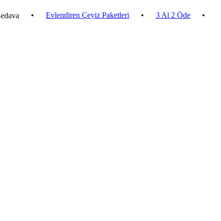
•
Evlendiren Çeyiz Paketleri
•
3 Al 2 Öde
•
2.500 ₺ 