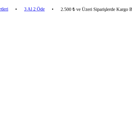
•
3 Al 2 Öde
•
2.500 ₺ ve Üzeri Siparişlerde Kargo Bedava