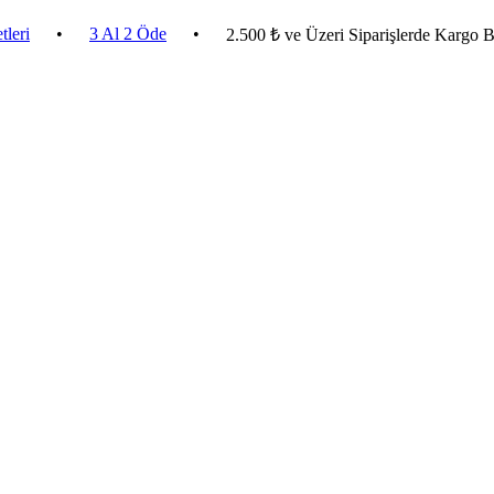
•
3 Al 2 Öde
•
2.500 ₺ ve Üzeri Siparişlerde Kargo Bedava