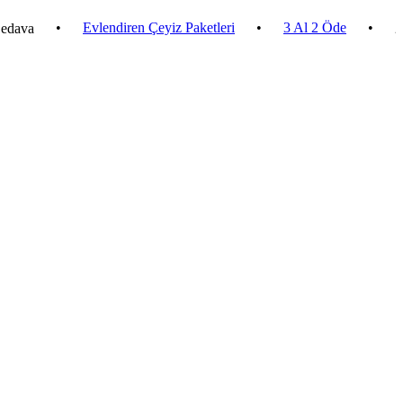
•
Evlendiren Çeyiz Paketleri
•
3 Al 2 Öde
•
2.500 ₺