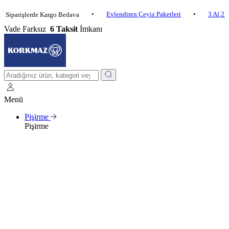
•
Evlendiren Çeyiz Paketleri
•
3 Al 2 Öde
işlerde Kargo Bedava
Vade Farksız
6 Taksit
İmkanı
Menü
Pişirme
Pişirme