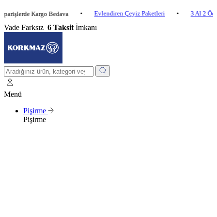
•
Evlendiren Çeyiz Paketleri
•
3 Al 2 Öde
•
lerde Kargo Bedava
Vade Farksız
6 Taksit
İmkanı
Menü
Pişirme
Pişirme