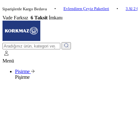
•
Evlendiren Çeyiz Paketleri
•
3 Al 2 Öde
•
şlerde Kargo Bedava
Vade Farksız
6 Taksit
İmkanı
Menü
Pişirme
Pişirme