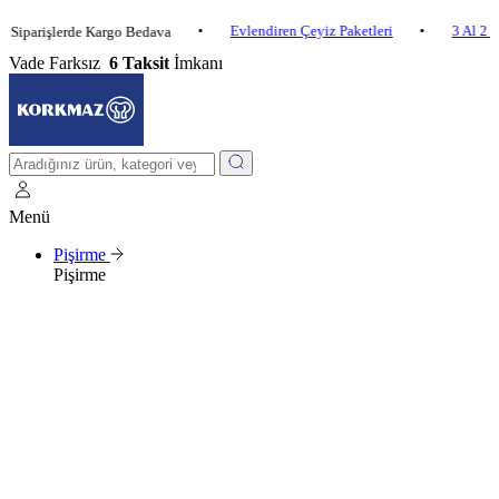
•
Evlendiren Çeyiz Paketleri
•
3 Al 2 Öde
işlerde Kargo Bedava
Vade Farksız
6 Taksit
İmkanı
Menü
Pişirme
Pişirme