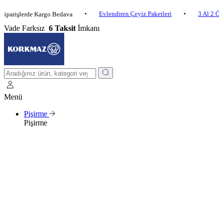
•
Evlendiren Çeyiz Paketleri
•
3 Al 2 Öde
•
şlerde Kargo Bedava
Vade Farksız
6 Taksit
İmkanı
Menü
Pişirme
Pişirme