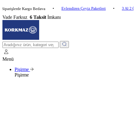
•
Evlendiren Çeyiz Paketleri
•
3 Al 2 Öde
•
şlerde Kargo Bedava
Vade Farksız
6 Taksit
İmkanı
Menü
Pişirme
Pişirme