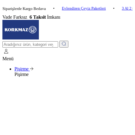
•
Evlendiren Çeyiz Paketleri
•
3 Al 2 Öde
•
işlerde Kargo Bedava
Vade Farksız
6 Taksit
İmkanı
Menü
Pişirme
Pişirme