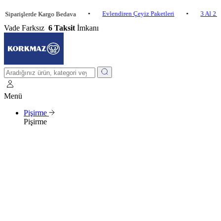
•
Evlendiren Çeyiz Paketleri
•
3 Al 2 Öde
işlerde Kargo Bedava
Vade Farksız
6 Taksit
İmkanı
Menü
Pişirme
Pişirme