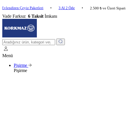
iren Çeyiz Paketleri
•
3 Al 2 Öde
•
2.500 ₺ ve Üzeri Siparişlerde K
Vade Farksız
6 Taksit
İmkanı
Menü
Pişirme
Pişirme