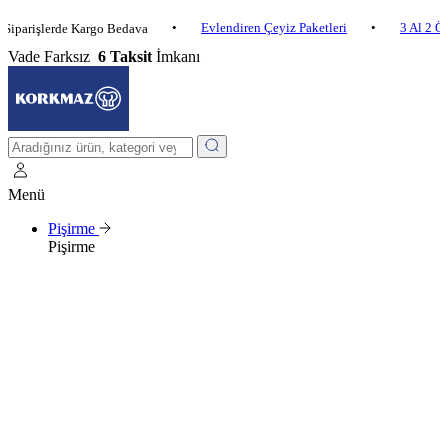
•
Evlendiren Çeyiz Paketleri
•
3 Al 2 Öde
•
şlerde Kargo Bedava
Vade Farksız
6 Taksit
İmkanı
Menü
Pişirme
Pişirme