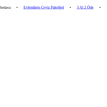
•
Evlendiren Çeyiz Paketleri
•
3 Al 2 Öde
•
2.500 ₺