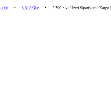
•
3 Al 2 Öde
•
2.500 ₺ ve Üzeri Siparişlerde Kargo Bedava